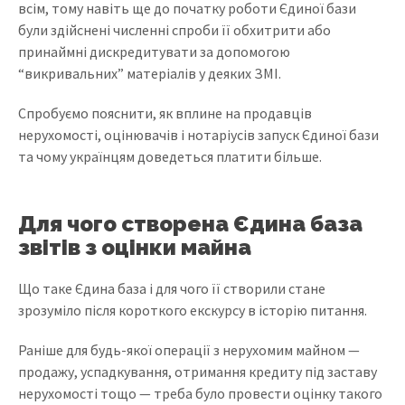
всім, тому навіть ще до початку роботи Єдиної бази
були здійснені численні спроби її обхитрити або
принаймні дискредитувати за допомогою
“викривальних” матеріалів у деяких ЗМІ.
Спробуємо пояснити, як вплине на продавців
нерухомості, оцінювачів і нотаріусів запуск Єдиної бази
та чому українцям доведеться платити більше.
Для чого створена Єдина база
звітів з оцінки майна
Що таке Єдина база і для чого її створили стане
зрозуміло після короткого екскурсу в історію питання.
Раніше для будь-якої операції з нерухомим майном —
продажу, успадкування, отримання кредиту під заставу
нерухомості тощо — треба було провести оцінку такого