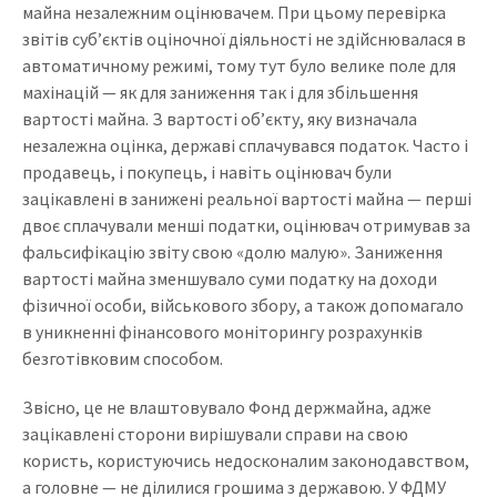
майна незалежним оцінювачем. При цьому перевірка
звітів суб’єктів оціночної діяльності не здійснювалася в
автоматичному режимі, тому тут було велике поле для
махінацій — як для заниження так і для збільшення
вартості майна. З вартості об’єкту, яку визначала
незалежна оцінка, державі сплачувався податок. Часто і
продавець, і покупець, і навіть оцінювач були
зацікавлені в занижені реальної вартості майна — перші
двоє сплачували менші податки, оцінювач отримував за
фальсифікацію звіту свою «долю малую». Заниження
вартості майна зменшувало суми податку на доходи
фізичної особи, військового збору, а також допомагало
в уникненні фінансового моніторингу розрахунків
безготівковим способом.
Звісно, це не влаштовувало Фонд держмайна, адже
зацікавлені сторони вирішували справи на свою
користь, користуючись недосконалим законодавством,
а головне — не ділилися грошима з державою. У ФДМУ