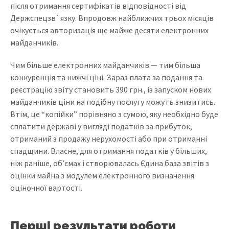
після отримання сертифікатів відповідності від
Держспецзв`язку. Впродовж найближчих трьох місяців
очікується авторизація ще майже десяти електронних
майданчиків.
Чим більше електронних майданчиків — тим більша
конкуренція та нижчі ціні. Зараз плата за подання та
реєстрацію звіту становить 390 грн., із запуском нових
майданчиків ціни на подібну послугу можуть знизитись.
Втім, це “копійки” порівняно з сумою, яку необхідно буде
сплатити державі у вигляді податків за прибуток,
отриманий з продажу нерухомості або при отриманні
спадщини. Власне, для отримання податків у більших,
ніж раніше, об’ємах і створювалась Єдина база звітів з
оцінки майна з модулем електронного визначення
оціночної вартості.
Перші результати роботи