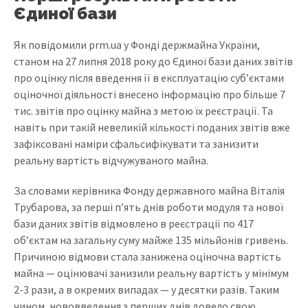
Єдиної бази
Як повідомили prm.ua у Фонді держмайна України,
станом на 27 липня 2018 року до Єдиної бази даних звітів
про оцінку після введення її в експлуатацію суб’єктами
оціночної діяльності внесено інформацію про більше 7
тис. звітів про оцінку майна з метою їх реєстрації. Та
навіть при такій невеликій кількості поданих звітів вже
зафіксовані наміри сфальсифікувати та занизити
реальну вартість відчужуваного майна.
За словами керівника Фонду державного майна Віталія
Трубарова, за перші п’ять днів роботи модуля та нової
бази даних звітів відмовлено в реєстрації по 417
об’єктам на загальну суму майже 135 мільйонів гривень.
Причиною відмови стала занижена оціночна вартість
майна — оцінювачі занизили реальну вартість у мінімум
2-3 рази, а в окремих випадах — у десятки разів. Таким
чином, нововведення з перших днів довело свою