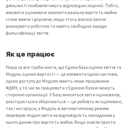
діяльності позбавлятимуть відповідної ліцензії. Тобто,
вмовити оцінювача занизити реальну вартість майна
стане важче і дорожче, якщо хтось взагалі захоче
ризикувати роботою та навіть свободою заради
фальсифікації звітів.
Як це працює
Перш за все треба знати, що Єдина база оцінки звітів та
Модуль оцінки вартості — це елементи однієї системи,
однак доступу до Модулю мають лише працівники
ФДМУ, у то час як працювати з Єдиною базою можуть
сторонні організації. У Базу вносяться звіти оцінювачів,
реєструються и зберігаються — це роблять як оцінювачі,
так і нотаріуси, а Модуль в автоматичному режимі
перевіряє подані звіти на відповідність закладеним у
нього даним про вартість майна. Якщо зовсім просто: