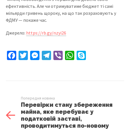
ефективність. Але чи отримуватиме бюджет ті самі
мільярди гривень щороку, на що так розраховують у
ФДМУ — покаже час.
Джерело:
https://rb.gy/nzyi26
Facebook
Twitter
Messenger
Telegram
Viber
WhatsApp
Skype
Попередня новина
Перевірки стану збереження
майна, яке перебуває у
податковій заставі,
проводитимуться по-новому