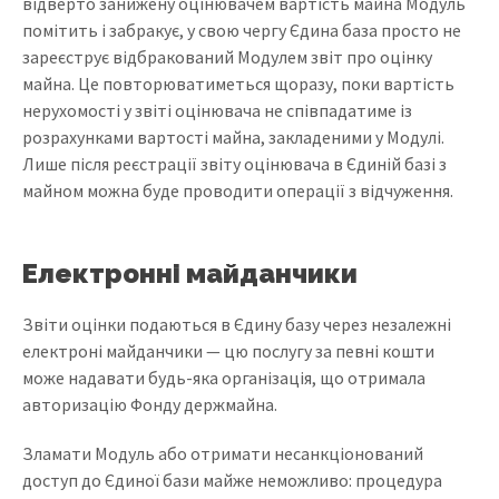
відверто занижену оцінювачем вартість майна Модуль
помітить і забракує, у свою чергу Єдина база просто не
зареєструє відбракований Модулем звіт про оцінку
майна. Це повторюватиметься щоразу, поки вартість
нерухомості у звіті оцінювача не співпадатиме із
розрахунками вартості майна, закладеними у Модулі.
Лише після реєстрації звіту оцінювача в Єдиній базі з
майном можна буде проводити операції з відчуження.
Електронні майданчики
Звіти оцінки подаються в Єдину базу через незалежні
електроні майданчики — цю послугу за певні кошти
може надавати будь-яка організація, що отримала
авторизацію Фонду держмайна.
Зламати Модуль або отримати несанкціонований
доступ до Єдиної бази майже неможливо: процедура