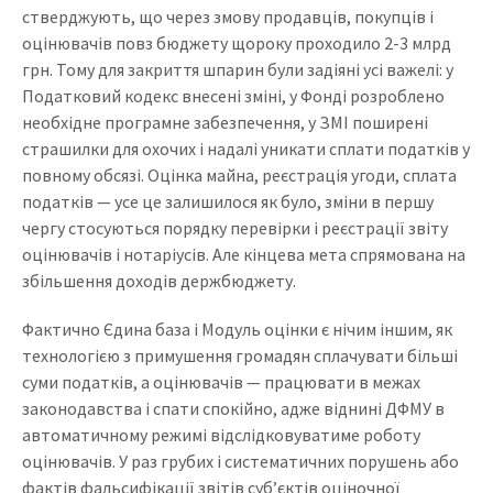
стверджують, що через змову продавців, покупців і
оцінювачів повз бюджету щороку проходило 2-3 млрд
грн. Тому для закриття шпарин були задіяні усі важелі: у
Податковий кодекс внесені зміні, у Фонді розроблено
необхідне програмне забезпечення, у ЗМІ поширені
страшилки для охочих і надалі уникати сплати податків у
повному обсязі. Оцінка майна, реєстрація угоди, сплата
податків — усе це залишилося як було, зміни в першу
чергу стосуються порядку перевірки і реєстрації звіту
оцінювачів і нотаріусів. Але кінцева мета спрямована на
збільшення доходів держбюджету.
Фактично Єдина база і Модуль оцінки є нічим іншим, як
технологією з примушення громадян сплачувати більші
суми податків, а оцінювачів — працювати в межах
законодавства і спати спокійно, адже віднині ДФМУ в
автоматичному режимі відслідковуватиме роботу
оцінювачів. У раз грубих і систематичних порушень або
фактів фальсифікації звітів суб’єктів оціночної