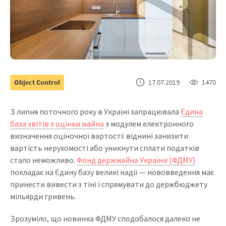
Object Control
17.07.2019
1470
З липня поточного року в Україні запрацювала
Єдина
база звітів з оцінки майна
з модулем електронного
визначення оціночної вартості: віднині занизити
вартість нерухомості або уникнути сплати податків
стало неможливо.
Фонд держмайна України (ФДМУ)
покладає на Єдину базу великі надії — нововведення має
принести вивести з тіні і спрямувати до держбюджету
мільярди гривень.
Зрозуміло, що новинка ФДМУ сподобалося далеко не