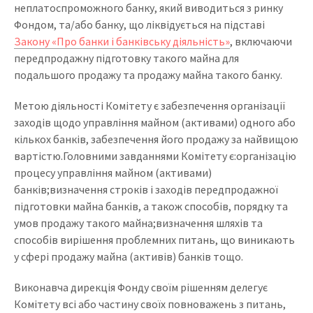
неплатоспроможного банку, який виводиться з ринку
Фондом, та/або банку, що ліквідується на підставі
Закону «Про банки і банківську діяльність»
, включаючи
передпродажну підготовку такого майна для
подальшого продажу та продажу майна такого банку.
Метою діяльності Комітету є забезпечення організації
заходів щодо управління майном (активами) одного або
кількох банків, забезпечення його продажу за найвищою
вартістю.
Головними завданнями Комітету є:
організацію
процесу управління майном (активами)
банків;
визначення строків і заходів передпродажної
підготовки майна банків, а також способів, порядку та
умов продажу такого майна;
визначення шляхів та
способів вирішення проблемних питань, що виникають
у сфері продажу майна (активів) банків тощо.
Виконавча дирекція Фонду своїм рішенням делегує
Комітету всі або частину своїх повноважень з питань,