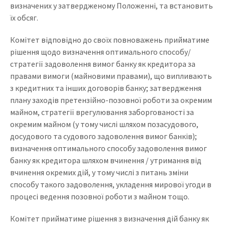
визначених у затвердженому Положенні, та встановить
їх обсяг.
Комітет відповідно до своїх повноважень прийматиме
рішення щодо визначення оптимального способу/
стратегії задоволення вимог банку як кредитора за
правами вимоги (майновими правами), що випливають
з кредитних та інших договорів банку; затвердження
плану заходів претензійно-позовної роботи за окремим
майном, стратегії врегулювання заборгованості за
окремим майном (у тому числі шляхом позасудового,
досудового та судового задоволення вимог банків);
визначення оптимального способу задоволення вимог
банку як кредитора шляхом вчинення / утримання від
вчинення окремих дій, у тому числі з питань зміни
способу такого задоволення, укладення мирової угоди в
процесі ведення позовної роботи з майном тощо.
Комітет прийматиме рішення з визначення дій банку як