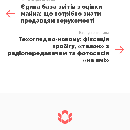
Єдина база звітів з оцінки
майна: що потрібно знати
продавцям нерухомості
Наступна новина
Техогляд по-новому: фіксація
пробігу, «талон» з
радіопередавачем та фотосесія
«на ямі»