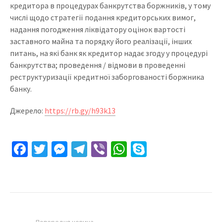
кредитора в процедурах банкрутства боржників, у тому
числі щодо стратегії подання кредиторських вимог,
надання погодження ліквідатору оцінок вартості
заставного майна та порядку його реалізації, інших
питань, на які банк як кредитор надає згоду у процедурі
банкрутства; проведення / відмови в проведенні
реструктуризації кредитної заборгованості боржника
банку.
Джерело:
https://rb.gy/h93k13
Facebook
Twitter
Messenger
Telegram
Viber
WhatsApp
Skype
Попередня новина