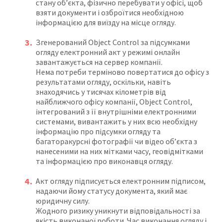
стану об’єкта, фізично перебувати у офісі, щоб
взяти документи і озброїтися необхідною
інформацією для виїзду на місце огляду.
Згенерований Object Control за підсумками
огляду електронний акт у режимі онлайн
завантажується на сервер компанії.
Нема потреби терміново повертатися до офісу з
результатами огляду, оскільки, навіть
знаходячись у тисячах кілометрів від
найближчого офісу компанії, Object Control,
інтегрований з її внутрішніми електронними
системами, вивантажить у них всю необхідну
інформацію про підсумки огляду та
багаторакурсні фотографії чи відео об’єкта з
нанесеними на них мітками часу, геовідмітками
та інформацією про виконавця огляду.
Акт огляду підписується електронним підписом,
надаючи йому статусу документа, який має
юридичну силу.
Жодного ризику уникнути відповідальності за
якість виконаної роботи. Час виконання огляду і