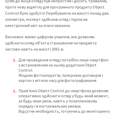
Шлях до місця огляду був непростим і досить тривалим,
проте нову відмітку для програмного продукту Object
Control було здобуто! Перебуваючи на висоті понад два
кілометри, експерт здійснив огляд і підписав
електронний звіт за лічені хвилини.
Висновок: маємо цифрове рішення, яке дозволяє
здійснити огляд об’єкта страхування чи предмета
застави навіть на висоті 2061 м.
Для проведення огляду потрібен лише смартфон
з встановленим на ньому додатком Object
Control.
Жодних фотоапаратів, паперових договорів і
карток з міткою часу для фотографування.
Прив’язка Object Control до смартфона дозволяє
оперативно здійснити огляд у будь-який момент,
за будь-яких умов, навіть у позаплановому
порядку і в екстремальних умовах.
Відсутня необхідність, готуючись до моніторингу