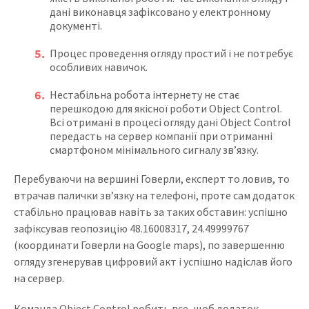
дані виконавця зафіксовано у електронному
документі.
Процес проведення огляду простий і не потребує
особливих навичок.
Нестабільна робота інтернету не стає
перешкодою для якісної роботи Object Control.
Всі отримані в процесі огляду дані Object Control
передасть на сервер компанії при отриманні
смартфоном мінімального сигналу зв’язку.
Перебуваючи на вершині Говерли, експерт то ловив, то
втрачав палички зв’язку на телефоні, проте сам додаток
стабільно працював навіть за таких обставин: успішно
зафіксував геопозицію 48.16008317, 24.49999767
(координати Говерли на Google maps), по завершенню
огляду згенерував цифровий акт і успішно надіслав його
на сервер.
Команда Object Control робить все, щоб додаток